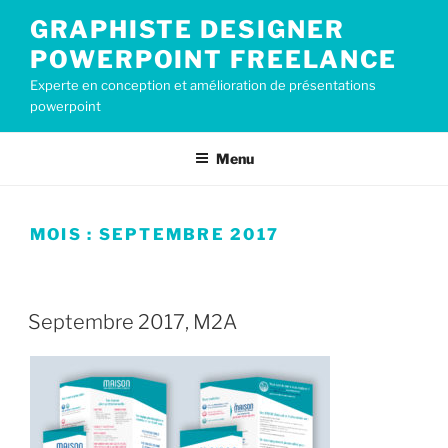
Aller
GRAPHISTE DESIGNER
au
POWERPOINT FREELANCE
contenu
principal
Experte en conception et amélioration de présentations
powerpoint
Menu
MOIS :
SEPTEMBRE 2017
PUBLIÉ
19 SEPTEMBRE 2017
LE
Septembre 2017, M2A