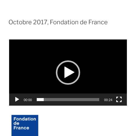
PUBLIÉ
30 OCTOBRE 2017
LE
Octobre 2017, Fondation de France
Lecteur
vidéo
00:00
00:24