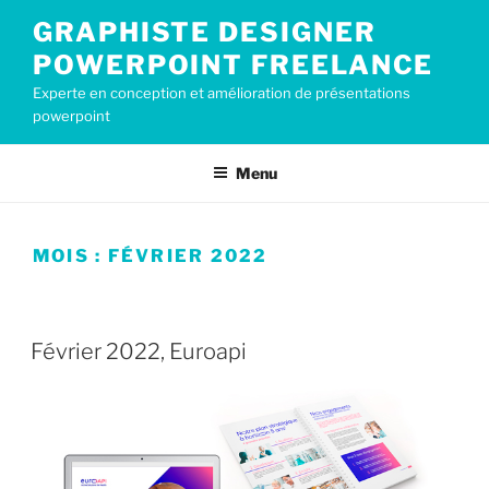
Aller
GRAPHISTE DESIGNER
au
POWERPOINT FREELANCE
contenu
principal
Experte en conception et amélioration de présentations
powerpoint
Menu
MOIS :
FÉVRIER 2022
PUBLIÉ
27 FÉVRIER 2022
LE
Février 2022, Euroapi