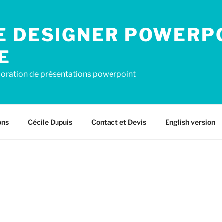
E DESIGNER POWERP
E
ioration de présentations powerpoint
ons
Cécile Dupuis
Contact et Devis
English version