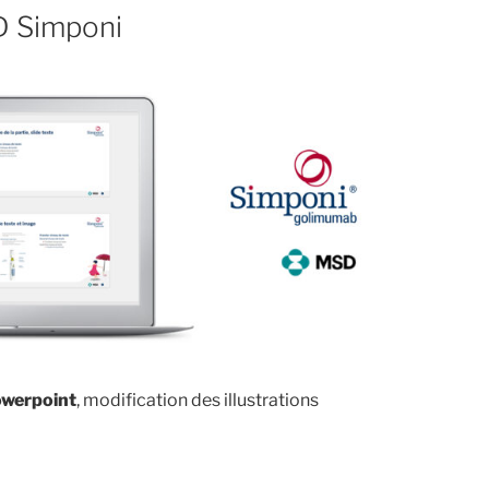
D Simponi
owerpoint
, modification des illustrations