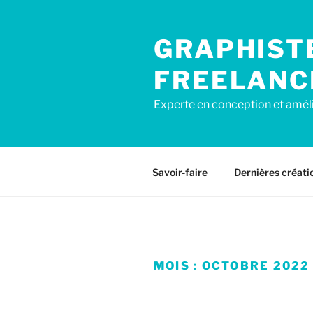
Aller
au
GRAPHIST
contenu
principal
FREELANC
Experte en conception et amél
Savoir-faire
Dernières créati
MOIS :
OCTOBRE 2022
PUBLIÉ
14 OCTOBRE 2022