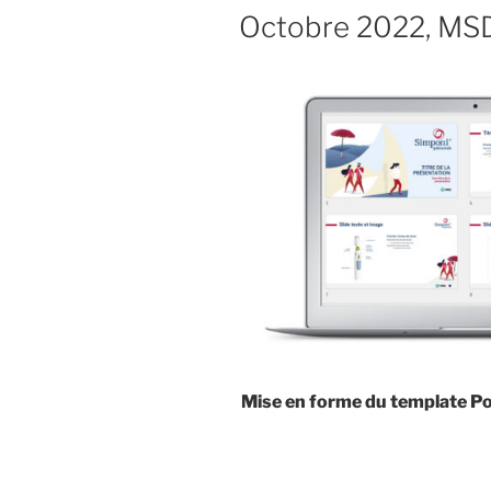
LE
Octobre 2022, MS
Mise en forme du template P