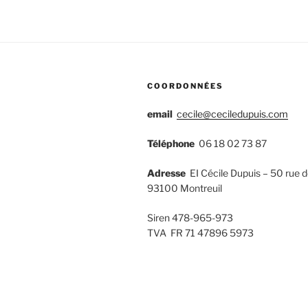
COORDONNÉES
email
cecile@ceciledupuis.com
Téléphone
06 18 02 73 87
Adresse
EI Cécile Dupuis – 50 rue de
93100 Montreuil
Siren 478-965-973
TVA FR 71 47896 5973