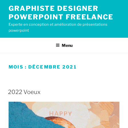
Aller
GRAPHISTE DESIGNER
au
POWERPOINT FREELANCE
contenu
principal
Experte en conception et amélioration de présentations
powerpoint
Menu
MOIS :
DÉCEMBRE 2021
PUBLIÉ
20 DÉCEMBRE 2021
LE
2022 Voeux