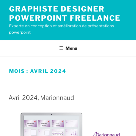
Aller
GRAPHISTE DESIGNER
au
POWERPOINT FREELANCE
contenu
principal
Experte en conception et amélioration de présentations
powerpoint
Menu
MOIS :
AVRIL 2024
PUBLIÉ
25 AVRIL 2024
LE
Avril 2024, Marionnaud