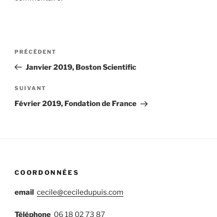
Navigation
Article
PRÉCÉDENT
de
précédent
Janvier 2019, Boston Scientific
l’article
Article
SUIVANT
suivant
Février 2019, Fondation de France
COORDONNÉES
email
cecile@ceciledupuis.com
Téléphone
06 18 02 73 87