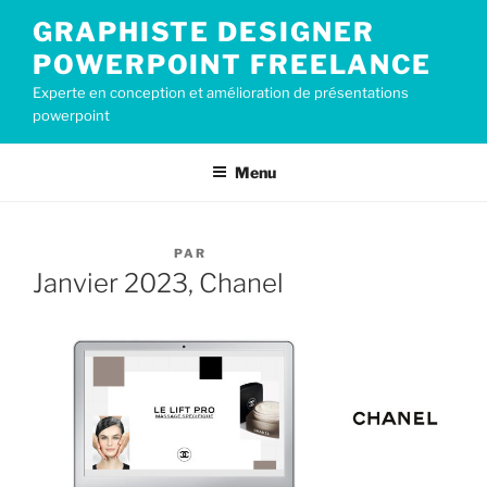
Aller
GRAPHISTE DESIGNER
au
POWERPOINT FREELANCE
contenu
principal
Experte en conception et amélioration de présentations
powerpoint
Menu
PUBLIÉ
14 JANVIER 2023
PAR
CECILE2019
LE
Janvier 2023, Chanel