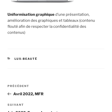
Uniformisation graphique
d’une présentation,
amélioration des graphiques et tableaux (contenu
flouté afin de respecter la confidentialité des
contenus)
CATÉGORIES
LUX-BEAUTÉ
Navigation
Article
PRÉCÉDENT
de
précédent
Avril 2022, MFR
l’article
Article
SUIVANT
suivant