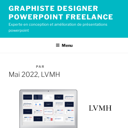
Aller
GRAPHISTE DESIGNER
au
POWERPOINT FREELANCE
contenu
principal
Experte en conception et amélioration de présentations
powerpoint
Menu
PUBLIÉ
12 MAI 2022
PAR
CECILE2019
LE
Mai 2022, LVMH