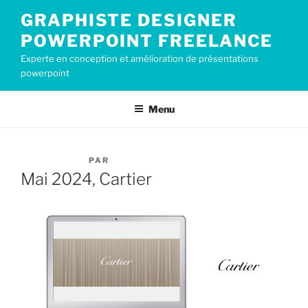
Aller
GRAPHISTE DESIGNER
au
POWERPOINT FREELANCE
contenu
principal
Experte en conception et amélioration de présentations
powerpoint
Menu
PUBLIÉ
28 MAI 2024
PAR
CECILE2019
LE
Mai 2024, Cartier