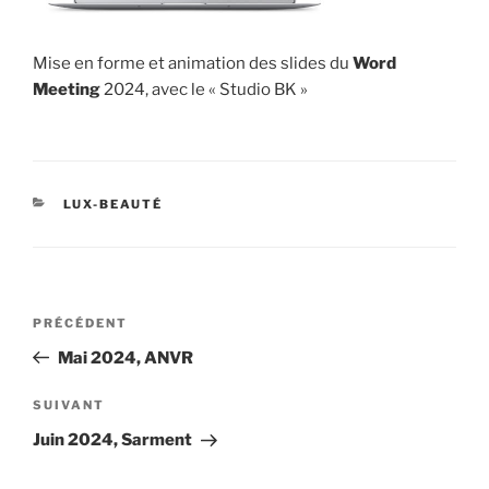
Mise en forme et animation des slides du
Word
Meeting
2024, avec le « Studio BK »
CATÉGORIES
LUX-BEAUTÉ
Navigation
Article
PRÉCÉDENT
de
précédent
Mai 2024, ANVR
l’article
Article
SUIVANT
suivant
Juin 2024, Sarment