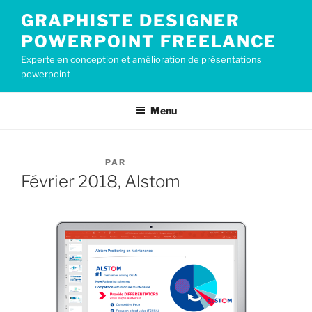
Aller
GRAPHISTE DESIGNER
au
POWERPOINT FREELANCE
contenu
principal
Experte en conception et amélioration de présentations
powerpoint
Menu
PUBLIÉ
2 FÉVRIER 2018
PAR
CECILE2019
LE
Février 2018, Alstom