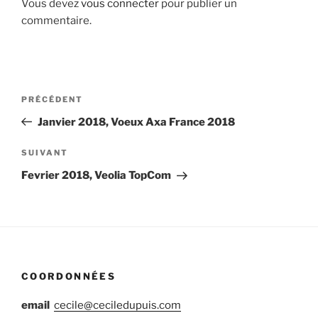
Vous devez
vous connecter
pour publier un
commentaire.
Navigation
Article
PRÉCÉDENT
de
précédent
Janvier 2018, Voeux Axa France 2018
l’article
Article
SUIVANT
suivant
Fevrier 2018, Veolia TopCom
COORDONNÉES
email
cecile@ceciledupuis.com