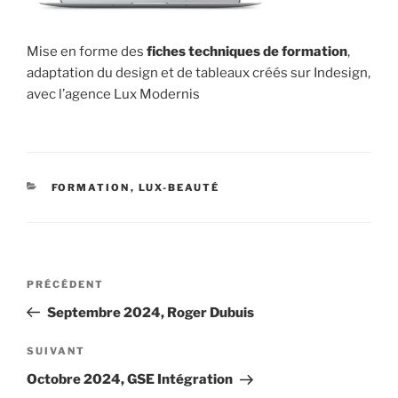
Mise en forme des
fiches techniques de formation
,
adaptation du design et de tableaux créés sur Indesign,
avec l’agence Lux Modernis
CATÉGORIES
FORMATION
,
LUX-BEAUTÉ
Navigation
Article
PRÉCÉDENT
de
précédent
Septembre 2024, Roger Dubuis
l’article
Article
SUIVANT
suivant
Octobre 2024, GSE Intégration