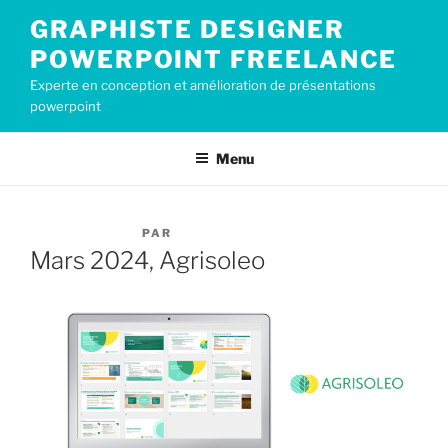
Aller
GRAPHISTE DESIGNER
au
POWERPOINT FREELANCE
contenu
principal
Experte en conception et amélioration de présentations
powerpoint
Menu
PUBLIÉ
15 MARS 2024
PAR
CECILE2019
LE
Mars 2024, Agrisoleo