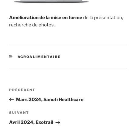
Amélioration de la mise en forme
de la présentation,
recherche de photos.
CATÉGORIES
AGROALIMENTAIRE
Navigation
Article
PRÉCÉDENT
de
précédent
Mars 2024, Sanofi Healthcare
l’article
Article
SUIVANT
suivant
Avril 2024, Exotrail