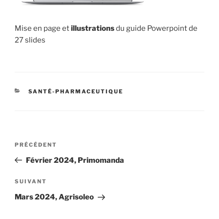
Mise en page et
illustrations
du guide Powerpoint de
27 slides
CATÉGORIES
SANTÉ-PHARMACEUTIQUE
Navigation
Article
PRÉCÉDENT
de
précédent
Février 2024, Primomanda
l’article
Article
SUIVANT
suivant
Mars 2024, Agrisoleo