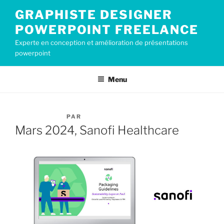
Aller
GRAPHISTE DESIGNER
au
POWERPOINT FREELANCE
contenu
principal
Experte en conception et amélioration de présentations
powerpoint
Menu
PUBLIÉ
7 MARS 2024
PAR
CECILE2019
LE
Mars 2024, Sanofi Healthcare